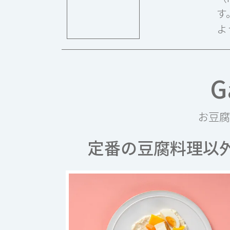
す
よ
G
お豆腐
定番の豆腐料理以