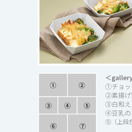
＜gall
①チョッ
②素揚げ
③白和え
④豆乳の
⑤（上段