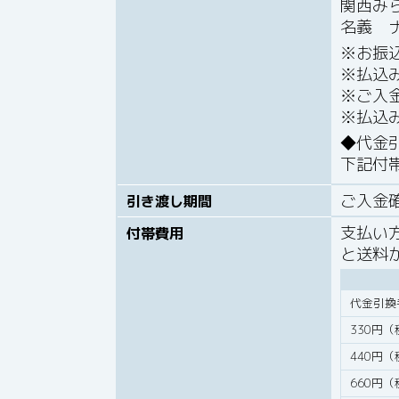
関西みら
名義 
※お振
※払込
※ご入
※払込
代金
下記付
ご入金
引き渡し期間
支払い
付帯費用
と送料
代金引換
330円
440円
660円