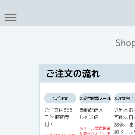
Shop
ご注文の流れ
1.ご注文
2.受付確認メール
3.注文完
ご注文は365
自動配信メー
送料とお
日24時間受
ルを送信。
可能な日
付！
認後、注
※メール受信拒否
認メール
を設定されている