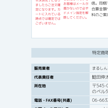
※決済完了になり
信。同梱
お客様はメールが
ましたらご注文確
届かないので必ず
合算金額
定になります。カ
ドメイン指定を解
ートに入れている
料のご案
除してください。
時点では確定では
ございません。
特定商
販売業者
まるし
鯰田伸
代表責任者
〒545
所在地
のベル
06-663
電話・FAX番号(共通)