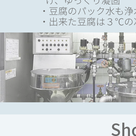
豆腐のパック水も浄
出来た豆腐は３℃の
（栽
（栽
（栽
Sh
（栽