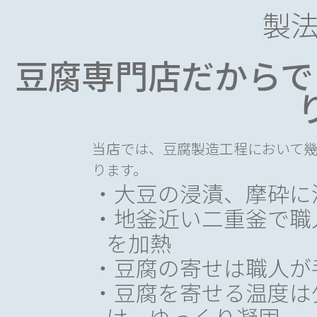
ンを豊
くなく、本当に美味し
製
す。
い癖のない豆乳が出来
活性炭フィルター
遊離塩
上がります。偶然掛け
豆腐専門店だからで
※一部商品を除く
セラミックフィルター
トリハ
合った大豆である為、
※一部商品を除く
重金属
生産は大変不安定です
の高分
が、契約農家さんには
す。上記
大変な手間隙を掛けて
当店では、豆腐製造工程において
水のミ
豆腐用の乾燥大豆に仕
ります。
ろやか
上げていただいており
大豆の浸漬、摩砕に
水にな
ます。
地釜近い二重釜で職
を加熱
豆腐の寄せは職人が
豆腐を寄せる温度は
け、ゆっくり凝固