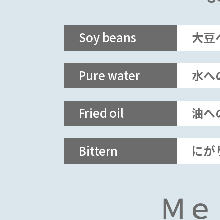
Soy beans
大豆
甘みよし、香りよしの
Pure water
水へ
姫路緑大豆
丹波黒大豆と上月もち
Fried oil
油へ
大豆の在来2種が契約
農家さんの圃場で偶然
丹波黒
Bittern
にが
掛け合った珍しい大豆
コクと旨み
強い最高級
になります。大豆の色
目は緑色ですが、豆乳
Ｍｅ
にすると白っぽく、甘
機能性セラミック層
還元質
みとコクがあり、豆臭